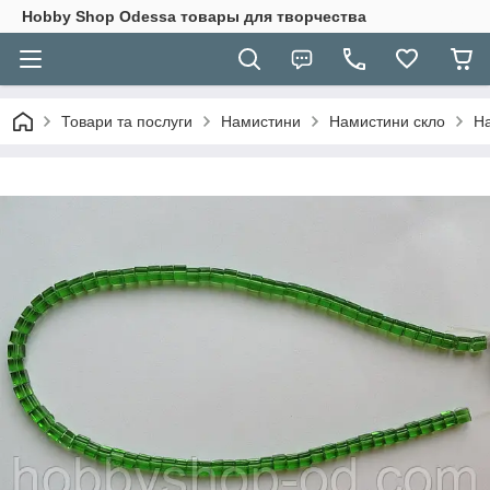
Hobbу Shop Odessa товары для творчества
Товари та послуги
Намистини
Намистини скло
На