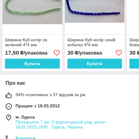
Ширина Куб колір св.
Ширина Куб колір синій
Шири
зелений 4*4 мм
кобальт 4*4 мм
блак
17,50
30
30
₴/упаковка
₴/упаковка
₴
Купити
Купити
Про нас
94% позитивних з 37 відгуків за рік
Працює з 18.03.2012
м. Одеса
Промрынок 7 км, 2 фурнитурный ряд, ролет
1828.1829,1830 , Одеса, Україна
Контакти