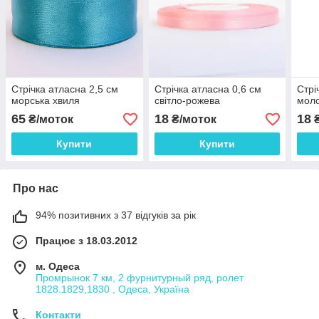
Стрічка атласна 2,5 см
Стрічка атласна 0,6 см
Стрі
морська хвиля
світло-рожева
мол
65
18
18
₴/моток
₴/моток
₴
Купити
Купити
Про нас
94% позитивних з 37 відгуків за рік
Працює з 18.03.2012
м. Одеса
Промрынок 7 км, 2 фурнитурный ряд, ролет
1828.1829,1830 , Одеса, Україна
Контакти