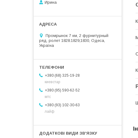
Ирина
К
Промрынок 7 км, 2 фурнитурный
М
ряд, ролет 1828.1829,1830, Одеса,
Україна
О
К
+380 (68) 325-19-28
киевстар
+380 (95) 590-62-52
мтс
+380 (93) 102-30-63
лайф
І