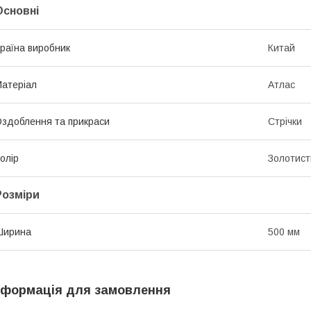
Основні
раїна виробник
Китай
атеріал
Атлас
здоблення та прикраси
Стрічки
олір
Золотист
Розміри
Ширина
500 мм
нформація для замовлення