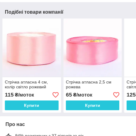
Подібні товари компанії
Стрічка атласна 4 см,
Стрічка атласна 2,5 см
Стрі
колір світло рожевий
рожева
світ
115
65
125
₴/моток
₴/моток
Купити
Купити
Про нас
94% позитивних з 37 відгуків за рік