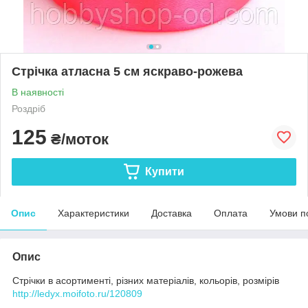
Стрічка атласна 5 см яскраво-рожева
В наявності
Роздріб
125
₴/моток
Купити
Опис
Характеристики
Доставка
Оплата
Умови п
Опис
Стрічки в асортименті, різних матеріалів, кольорів, розмірів
http://ledyx.moifoto.ru/120809