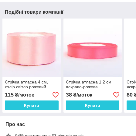
Подібні товари компанії
Стрічка атласна 4 см,
Стрічка атласна 1,2 см
Стрі
колір світло рожевий
яскраво-рожева
яскр
115
38
80
₴/моток
₴/моток
₴
Купити
Купити
Про нас
94% позитивних з 37 відгуків за рік