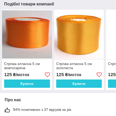
Подібні товари компанії
Стрічка атласна 5 см
Стрічка атласна 5 см
Стрі
жовтогаряча
золотиста
125
125
125
₴/моток
₴/моток
Купити
Купити
Про нас
94% позитивних з 37 відгуків за рік