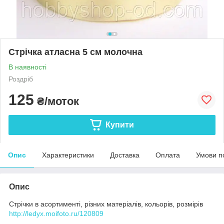
Стрічка атласна 5 см молочна
В наявності
Роздріб
125
₴/моток
Купити
Опис
Характеристики
Доставка
Оплата
Умови п
Опис
Стрічки в асортименті, різних матеріалів, кольорів, розмірів
http://ledyx.moifoto.ru/120809