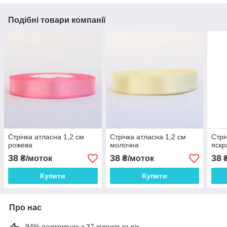
Подібні товари компанії
Стрічка атласна 1,2 см
Стрічка атласна 1,2 см
Стрі
рожева
молочна
яскр
38
38
38
₴/моток
₴/моток
₴
Купити
Купити
Про нас
94% позитивних з 37 відгуків за рік