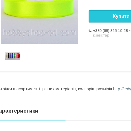
Купити
+380 (68) 325-19-28
киевстар
трічки в асортименті, різних матеріалів, кольорів, розмірів
http://le
арактеристики