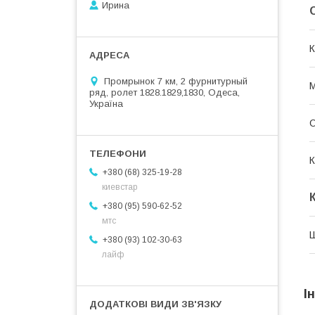
Ирина
К
Промрынок 7 км, 2 фурнитурный
М
ряд, ролет 1828.1829,1830, Одеса,
Україна
О
К
+380 (68) 325-19-28
киевстар
+380 (95) 590-62-52
мтс
+380 (93) 102-30-63
лайф
І