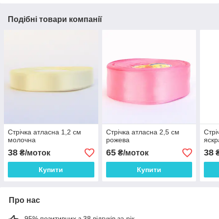
Подібні товари компанії
Стрічка атласна 1,2 см
Стрічка атласна 2,5 см
Стрі
молочна
рожева
яскр
38
65
38
₴/моток
₴/моток
₴
Купити
Купити
Про нас
95% позитивних з 38 відгуків за рік