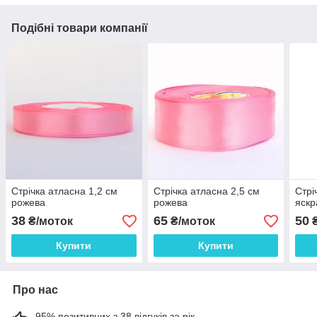
Подібні товари компанії
Стрічка атласна 1,2 см
Стрічка атласна 2,5 см
Стрі
рожева
рожева
яскр
38
65
50
₴/моток
₴/моток
₴
Купити
Купити
Про нас
95% позитивних з 38 відгуків за рік