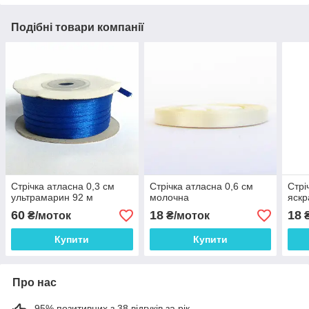
Подібні товари компанії
Стрічка атласна 0,3 см
Стрічка атласна 0,6 см
Стрі
ультрамарин 92 м
молочна
яскр
60
18
18
₴/моток
₴/моток
₴
Купити
Купити
Про нас
95% позитивних з 38 відгуків за рік