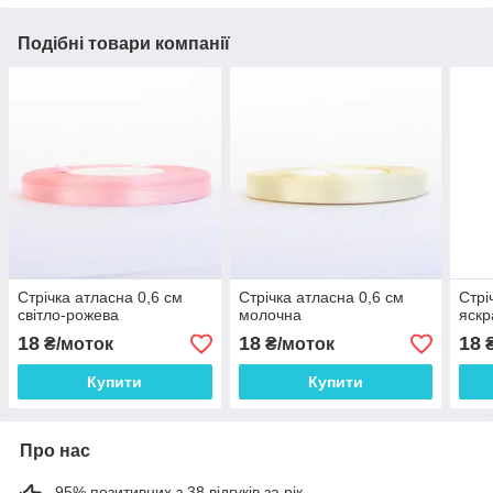
Подібні товари компанії
Стрічка атласна 0,6 см
Стрічка атласна 0,6 см
Стрі
світло-рожева
молочна
яскр
18
18
18
₴/моток
₴/моток
₴
Купити
Купити
Про нас
95% позитивних з 38 відгуків за рік