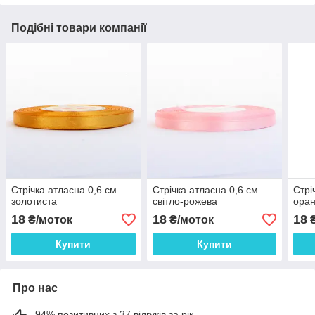
Подібні товари компанії
Стрічка атласна 0,6 см
Стрічка атласна 0,6 см
Стрі
золотиста
світло-рожева
ора
18
18
18
₴/моток
₴/моток
₴
Купити
Купити
Про нас
94% позитивних з 37 відгуків за рік