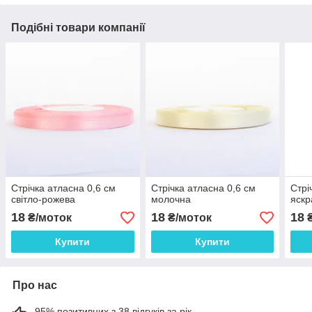
Подібні товари компанії
Стрічка атласна 0,6 см
Стрічка атласна 0,6 см
Стрі
світло-рожева
молочна
яскр
18
18
18
₴/моток
₴/моток
₴
Купити
Купити
Про нас
95% позитивних з 38 відгуків за рік