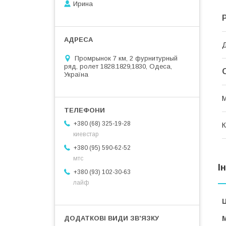
Ирина
Д
Промрынок 7 км, 2 фурнитурный
ряд, ролет 1828.1829,1830, Одеса,
Україна
М
+380 (68) 325-19-28
К
киевстар
+380 (95) 590-62-52
мтс
І
+380 (93) 102-30-63
лайф
Ц