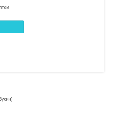
оптом
бусин)