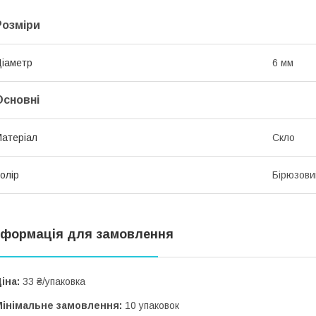
Розміри
іаметр
6 мм
Основні
атеріал
Скло
олір
Бірюзови
нформація для замовлення
іна:
33 ₴/упаковка
Мінімальне замовлення:
10 упаковок