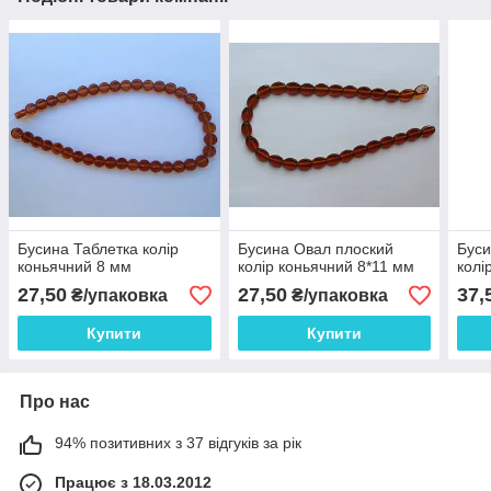
Бусина Таблетка колір
Бусина Овал плоский
Буси
коньячний 8 мм
колір коньячний 8*11 мм
колі
27,50
27,50
37,
₴/упаковка
₴/упаковка
Купити
Купити
Про нас
94% позитивних з 37 відгуків за рік
Працює з 18.03.2012