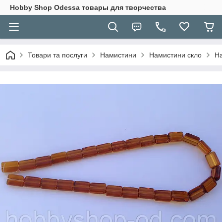
Hobbу Shop Odessa товары для творчества
Товари та послуги
Намистини
Намистини скло
На