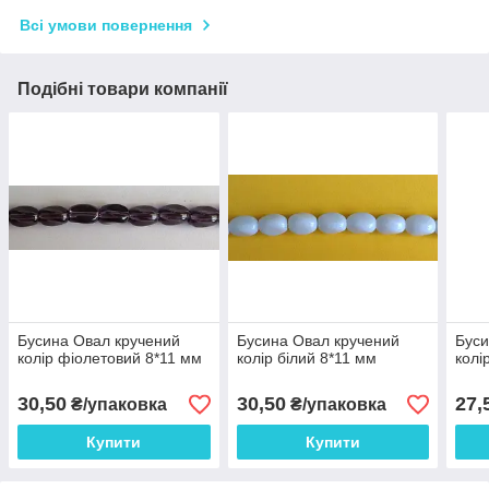
Всі умови повернення
Подібні товари компанії
Бусина Овал кручений
Бусина Овал кручений
Буси
колір фіолетовий 8*11 мм
колір білий 8*11 мм
колі
30,50
30,50
27,
₴/упаковка
₴/упаковка
Купити
Купити