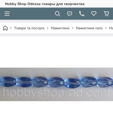
Hobbу Shop Odessa товары для творчества
Товари та послуги
Намистини
Намистини скло
На