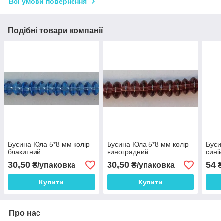
Всі умови повернення
Подібні товари компанії
Бусина Юла 5*8 мм колір
Бусина Юла 5*8 мм колір
Буси
блакитний
виноградний
сині
30,50
30,50
54
₴/упаковка
₴/упаковка
₴
Купити
Купити
Про нас