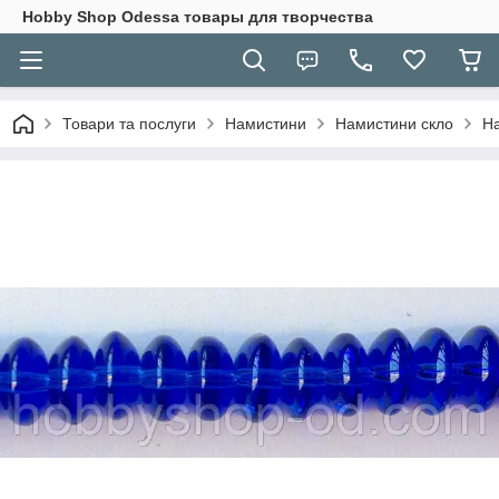
Hobbу Shop Odessa товары для творчества
Товари та послуги
Намистини
Намистини скло
На