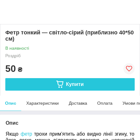
Фетр тонкий — світло-сірий (приблизно 40*50
см)
В наявності
Роздріб
50
₴
Купити
Опис
Характеристики
Доставка
Оплата
Умови п
Опис
Якщо
фетр
трохи прим'ятить або видно лінії згину, то