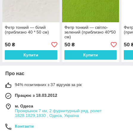
Фетр тонкий — білий
Фетр тонкий — світло-
Фетр
(приблизно 40 * 50 см)
зелений (приблизно 40*50
(при
см)
50
50
50
₴
₴
Купити
Купити
Про нас
94% позитивних з 37 відгуків за рік
Працює з 18.03.2012
м. Одеса
Промрынок 7 км, 2 фурнитурный ряд, ролет
1828.1829,1830 , Одеса, Україна
Контакти