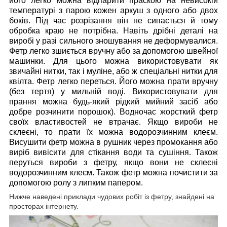
його легко можна відпарити праскою на невисокій
температурі з парою кожен аркуш з одного або двох
боків. Під час розрізання він не сипається й тому
обробка краю не потрібна. Навіть дрібні деталі на
виробі у разі сильного зношування не деформувалися.
Фетр легко зшиється вручну або за допомогою швейної
машинки. Для цього можна використовувати як
звичайні нитки, так і муліне, або ж спеціальні нитки для
квілта. Фетр легко переться. Його можна прати вручну
(без тертя) у мильній воді. Використовувати для
прання можна будь-який рідкий мийний засіб або
добре розчинити порошок). Водночас жорсткий фетр
своїх властивостей не втрачає. Якщо вироби не
склеєні, то прати їх можна водорозчинним клеєм.
Висушити фетр можна в рушник через промокання або
виріб вивісити для стікання води та сушіння. Також
перуться вироби з фетру, якщо вони не склеєні
водорозчинним клеєм. Також фетр можна почистити за
допомогою ролу з липким папером.
Нижче наведені приклади чудових робіт із фетру, знайдені на
просторах інтернету.