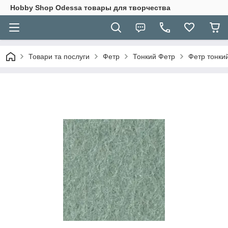
Hobbу Shop Odessa товары для творчества
Товари та послуги
Фетр
Тонкий Фетр
Фетр тонкий