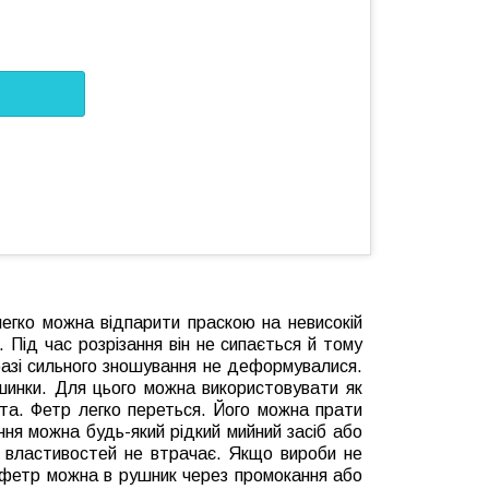
 легко можна відпарити праскою на невисокій
 Під час розрізання він не сипається й тому
 разі сильного зношування не деформувалися.
шинки. Для цього можна використовувати як
ілта. Фетр легко переться. Його можна прати
ння можна будь-який рідкий мийний засіб або
 властивостей не втрачає. Якщо вироби не
 фетр можна в рушник через промокання або