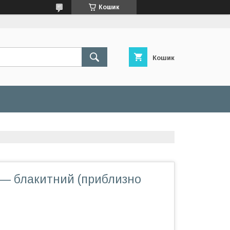
Кошик
Кошик
 — блакитний (приблизно