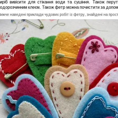
виріб вивісити для стікання води та сушіння. Також перу
водорозчинним клеєм. Також фетр можна почистити за допом
ижче наведені приклади чудових робіт із фетру, знайдені на прост