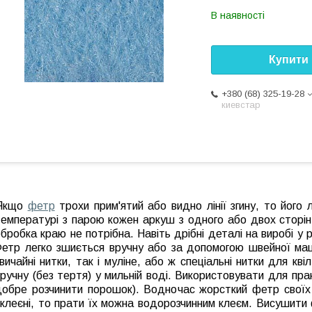
В наявності
Купити
+380 (68) 325-19-28
киевстар
Якщо
фетр
трохи прим'ятий або видно лінії згину, то його
емпературі з парою кожен аркуш з одного або двох сторін.
бробка краю не потрібна. Навіть дрібні деталі на виробі у
Фетр легко зшиється вручну або за допомогою швейної ма
вичайні нитки, так і муліне, або ж спеціальні нитки для кв
ручну (без тертя) у мильній воді. Використовувати для пра
добре розчинити порошок). Водночас жорсткий фетр своїх
склеєні, то прати їх можна водорозчинним клеєм. Висушити