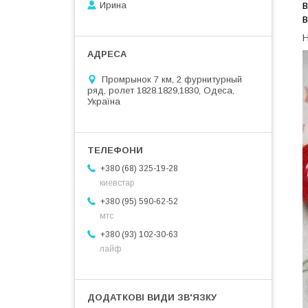
Ирина
Н
Промрынок 7 км, 2 фурнитурный
ряд, ролет 1828.1829,1830, Одеса,
Україна
+380 (68) 325-19-28
киевстар
+380 (95) 590-62-52
мтс
+380 (93) 102-30-63
лайф