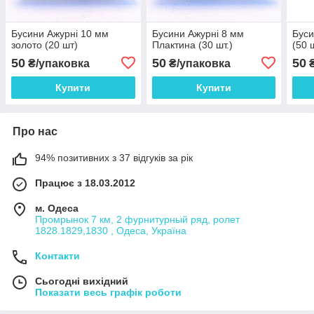
Бусини Ажурні 10 мм
Бусини Ажурні 8 мм
Буси
золото (20 шт)
Плактина (30 шт.)
(50 ш
50
50
50
₴/упаковка
₴/упаковка
₴
Купити
Купити
Про нас
94% позитивних з 37 відгуків за рік
Працює з 18.03.2012
м. Одеса
Промрынок 7 км, 2 фурнитурный ряд, ролет
1828.1829,1830 , Одеса, Україна
Контакти
Сьогодні вихідний
Показати весь графік роботи