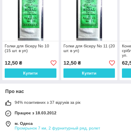
Голки для бісеру No 10
Голки для бісеру No 11 (20
Коне
(15 шт. в уп)
шт. в уп)
сріб
уп.
12,50
12,50
62,
₴
₴
Купити
Купити
Про нас
94% позитивних з 37 відгуків за рік
Працює з 18.03.2012
м. Одеса
Промрынок 7 км, 2 фурнитурный ряд, ролет