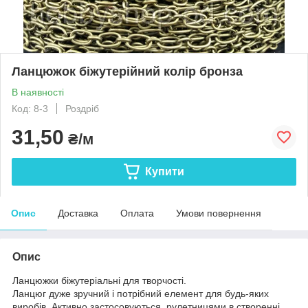
Ланцюжок біжутерійний колір бронза
В наявності
Код: 8-3
Роздріб
31,50
₴/м
Купити
Опис
Доставка
Оплата
Умови повернення
Опис
Ланцюжки біжутеріальні для творчості.
Ланцюг дуже зручний і потрібний елемент для будь-яких
виробів. Активно застосовуються рулетницями в створенні