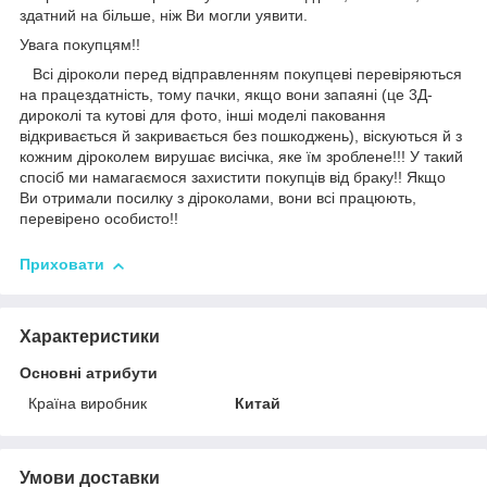
здатний на більше, ніж Ви могли уявити.
Увага покупцям!!
Всі діроколи перед відправленням покупцеві перевіряються
на працездатність, тому пачки, якщо вони запаяні (це 3Д-
дироколі та кутові для фото, інші моделі паковання
відкривається й закривається без пошкоджень), віскуються й з
кожним діроколем вирушає висічка, яке їм зроблене!!! У такий
спосіб ми намагаємося захистити покупців від браку!! Якщо
Ви отримали посилку з діроколами, вони всі працюють,
перевірено особисто!!
Приховати
Характеристики
Основні атрибути
Країна виробник
Китай
Умови доставки