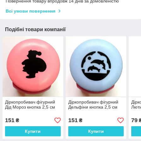
Повернення товару впродовж 14 днів за домовленістю
Всі умови повернення
Подібні товари компанії
Діркопробивач фігурний
Діркопробивач фігурний
Дірк
Дід Мороз кнопка 2,5 см
Дельфіни кнопка 2,5 см
Люти
151
151
79
₴
₴
Купити
Купити