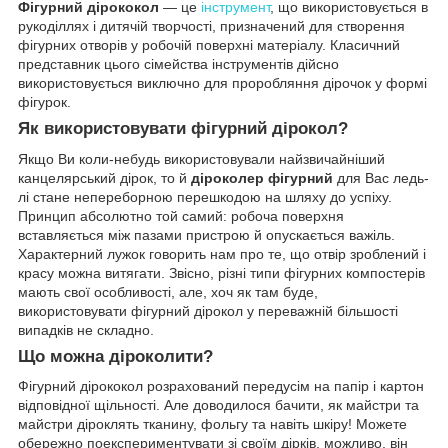
Фігурний дірококол
— це
інструмент
, що використовується в
рукоділлях і дитячій творчості, призначений для створення
фігурних отворів у робочій поверхні матеріалу. Класичний
представник цього сімейства інструментів дійсно
використовується виключно для проробляння дірочок у формі
фігурок.
Як використовувати фігурний дірокол?
Якщо Ви коли-небудь використовували найзвичайніший
канцелярський дірок, то й
діроколер фігурний
для Вас ледь-
лі стане непереборною перешкодою на шляху до успіху.
Принцип абсолютно той самий: робоча поверхня
вставляється між пазами пристрою й опускається важіль.
Характерний лужок говорить нам про те, що отвір зроблений і
красу можна витягати. Звісно, різні типи фігурних компостерів
мають свої особливості, але, хоч як там буде,
використовувати фігурний дірокол у переважній більшості
випадків не складно.
Що можна діроколити?
Фігурний дірококол розрахований передусім на папір і картон
відповідної щільності. Але доводилося бачити, як майстри та
майстри діроклять тканину, фольгу та навіть шкіру! Можете
обережно поекспериментувати зі своїм дірків, можливо, він