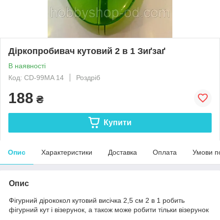
Діркопробивач кутовий 2 в 1 Зиґзаґ
В наявності
Код: CD-99MA 14
Роздріб
188
₴
Купити
Опис
Характеристики
Доставка
Оплата
Умови п
Опис
Фігурний дірококол кутовий висічка 2,5 см 2 в 1 робить
фігурний кут і візерунок, а також може робити тільки візерунок