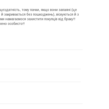
ездатність, тому пачки, якщо вони запаяні (це
 й закривається без пошкоджень), віскуються й з
 ми намагаємося захистити покупців від браку!!
рено особисто!!