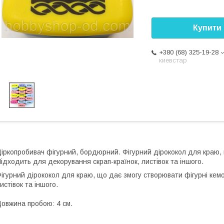
Купити
+380 (68) 325-19-28
киевстар
іркопробивач фігурний, бордюрний. Фігурний дірококол для краю, 
ідходить для декорування скрап-країнок, листівок та іншого.
ігурний дірококол для краю, що дає змогу створювати фігурні кем
истівок та іншого.
овжина пробою: 4 см.