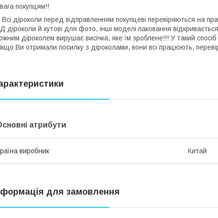
Увага покупцям!!
сі діроколи перед відправленням покупцеві перевіряються на прац
Д діроколи й кутові для фото, інші моделі паковання відкривається
ожним діроколем вирушає висічка, яке їм зроблене!!! У такий спосіб
кщо Ви отримали посилку з діроколами, вони всі працюють, переві
арактеристики
Основні атрибути
раїна виробник
Китай
нформація для замовлення