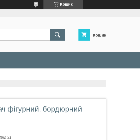
Кошик
Кошик
ач фігурний, бордюрний
29M 31