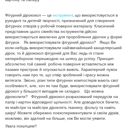
Фігурний дірококол — це
інструмент
, що використовується в
рукоделі та дитячій творчості, призначений для створення
фігурних отворів у робочій поверхні матеріалу. Класичний
представник цього сімейства інструментів дійсно
використовується виключно для проробляння дірочок у формі
фігурок. Як використовувати фігурний дірокол? Якщо Ви
коли-небудь використовували найзвичайніший канцелярський
дірок, то й дірококол фігурний для Вас ледь-лі стане
непереборною перешкодою на шляху до успіху. Принцип
абсолютно той самий: робоча поверхня вставляється між
пазами пристрою й опускається важіль. Характерний лужок
говорить нам про те, що отвір зроблений і красу можна
витягати. Звісно, різні типи фігурних компостерів мають свої
особливості, але, хоч як там буде, використовувати фігурний
дірокол у більшості випадків не складно. Що можна
діроколити? Фігурний діркокол розрахований передусім на
папір і картон відповідної щільності. Але доводилося бачити,
як майстри та майстри діроклять тканину, фольгу та навіть
шкіру! Можете обережно поекспериментувати зі своїм дірків,
можливо, він здатний на більше, ніж Ви могли уявити.
Увага покупцям!!