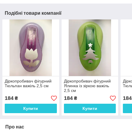
Подібні товари компанії
Діркопробивач фігурний
Діркопробивач фігурний
Дірк
Тюльпан важіль 2,5 см
Ялинка із зіркою важіль
Тюль
2,5 см
184
184
184
₴
₴
Купити
Купити
Про нас