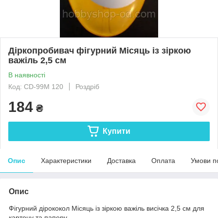
Діркопробивач фігурний Місяць із зіркою
важіль 2,5 см
В наявності
Код: CD-99M 120
Роздріб
184
₴
Купити
Опис
Характеристики
Доставка
Оплата
Умови п
Опис
Фігурний дірококол Місяць із зіркою важіль висічка 2,5 см для
картону та паперу