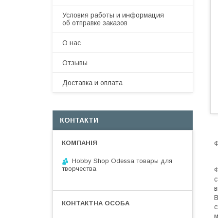
Условия работы и информация
об отправке заказов
О нас
Отзывы
Доставка и оплата
КОНТАКТИ
Ф
Hobby Shop Odessa товары для
творчества
Ф
с
в
В
с
м