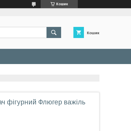
Кошик
Кошик
ач фігурний Флюгер важіль