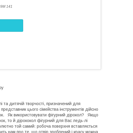
9M 141
ру
лі та дитячій творчості, призначений для
 представник цього сімейства інструментів дійсно
рок. Як використовувати фігурний дірокол? Якщо
к, то й дірококол фігурний для Вас ледь-лі
лютно той самий: робоча поверхня вставляється
ить нам про те, що отвір зроблений і красу можна