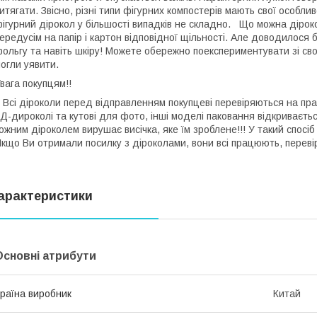
итягати. Звісно, різні типи фігурних компостерів мають свої особлив
ігурний дірокол у більшості випадків не складно. Що можна діро
ередусім на папір і картон відповідної щільності. Але доводилося 
ольгу та навіть шкіру! Можете обережно поекспериментувати зі свої
могли уявити.
Увага покупцям!!
сі діроколи перед відправленням покупцеві перевіряються на прац
Д-дироколі та кутові для фото, інші моделі паковання відкриваєть
ожним діроколем вирушає висічка, яке їм зроблене!!! У такий спосіб
кщо Ви отримали посилку з діроколами, вони всі працюють, переві
арактеристики
Основні атрибути
раїна виробник
Китай