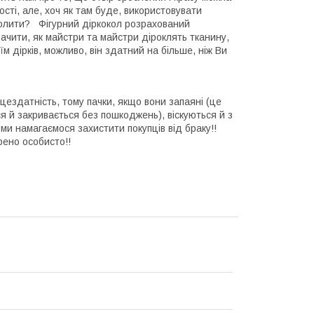
ості, але, хоч як там буде, використовувати
колити? Фігурний діркокол розрахований
бачити, як майстри та майстри діроклять тканину,
м дірків, можливо, він здатний на більше, ніж Ви
ездатність, тому пачки, якщо вони запаяні (це
ся й закривається без пошкоджень), віскуються й з
 ми намагаємося захистити покупців від браку!!
рено особисто!!