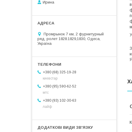
Ирина
в
ф
п
ф
Промрынок 7 км, 2 фурнитурный
ряд, ролет 1828.1829,1830, Одеса,
В
Україна
3
к
Я
+380 (68) 325-19-28
киевстар
Х
+380 (95) 590-62-52
мтс
+380 (93) 102-30-63
лайф
К