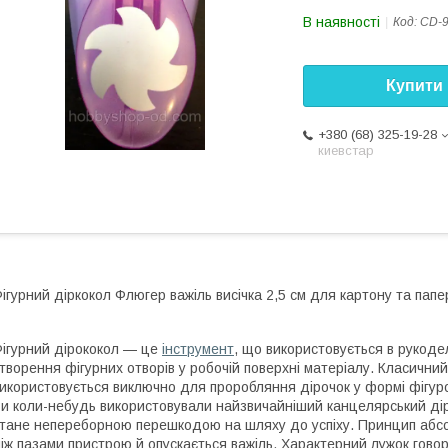
В наявності
Код:
CD-9
Купити
+380 (68) 325-19-28
киевстар
ігурний діркокол Флюгер важіль висічка 2,5 см для картону та папе
ігурний дірококол — це
інструмент
, що використовується в рукоде
творення фігурних отворів у робочій поверхні матеріалу. Класичний
икористовується виключно для проробляння дірочок у формі фігу
и коли-небудь використовували найзвичайніший канцелярський діро
тане непереборною перешкодою на шляху до успіху. Принцип абсо
іж пазами пристрою й опускається важіль. Характерний лужок говор