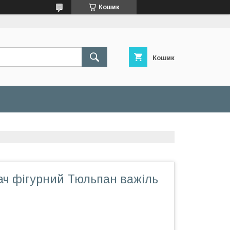
Кошик
Кошик
ач фігурний Тюльпан важіль