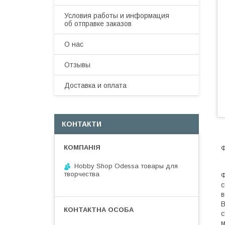
Условия работы и информация
об отправке заказов
О нас
Отзывы
Доставка и оплата
КОНТАКТИ
Ф
Hobby Shop Odessa товары для
творчества
Ф
с
в
В
с
м