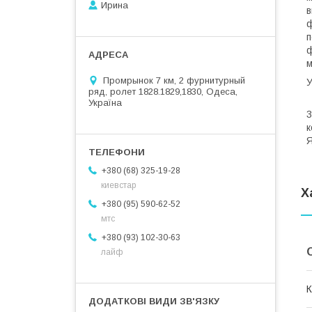
Ирина
в
ф
п
ф
Промрынок 7 км, 2 фурнитурный
ряд, ролет 1828.1829,1830, Одеса,
В
Україна
3
к
Я
+380 (68) 325-19-28
киевстар
Х
+380 (95) 590-62-52
мтс
+380 (93) 102-30-63
лайф
К