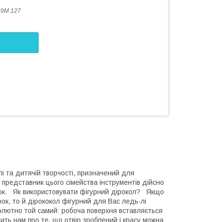
9M 127
лі та дитячій творчості, призначений для
 представник цього сімейства інструментів дійсно
рок. Як використовувати фігурний дірокол? Якщо
к, то й дірококол фігурний для Вас ледь-лі
лютно той самий: робоча поверхня вставляється
ить нам про те, що отвір зроблений і красу можна