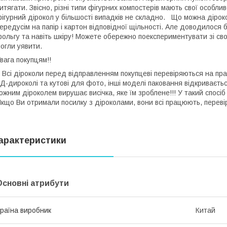
итягати. Звісно, різні типи фігурних компостерів мають свої особлив
ігурний дірокол у більшості випадків не складно. Що можна діро
ередусім на папір і картон відповідної щільності. Але доводилося 
ольгу та навіть шкіру! Можете обережно поекспериментувати зі свої
могли уявити.
Увага покупцям!!
сі діроколи перед відправленням покупцеві перевіряються на прац
Д-дироколі та кутові для фото, інші моделі паковання відкриваєть
ожним діроколем вирушає висічка, яке їм зроблене!!! У такий спосіб
кщо Ви отримали посилку з діроколами, вони всі працюють, переві
арактеристики
Основні атрибути
раїна виробник
Китай