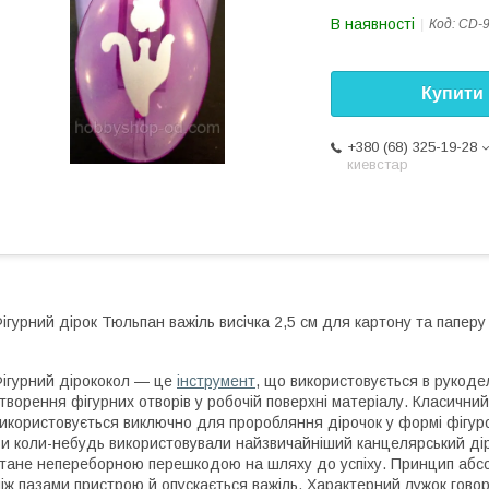
В наявності
Код:
CD-9
Купити
+380 (68) 325-19-28
киевстар
ігурний дірок Тюльпан важіль висічка 2,5 см для картону та паперу
ігурний дірококол — це
інструмент
, що використовується в рукоде
творення фігурних отворів у робочій поверхні матеріалу. Класичний
икористовується виключно для проробляння дірочок у формі фігу
и коли-небудь використовували найзвичайніший канцелярський діро
тане непереборною перешкодою на шляху до успіху. Принцип абсо
іж пазами пристрою й опускається важіль. Характерний лужок говор