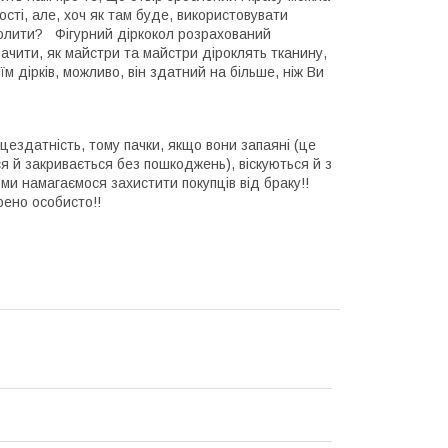
ості, але, хоч як там буде, використовувати
колити? Фігурний діркокол розрахований
бачити, як майстри та майстри діроклять тканину,
м дірків, можливо, він здатний на більше, ніж Ви
ездатність, тому пачки, якщо вони запаяні (це
ся й закривається без пошкоджень), віскуються й з
 ми намагаємося захистити покупців від браку!!
рено особисто!!