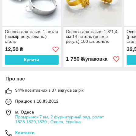
Основа для кільця 1 петля
Основа для кільця 1,8*1,4
Осно
(розмір регулювань.)
см 14 петель (розмір
(роз
сталь
регул.) 100 шт. золото
стал
12,50
32,
₴
1 750
₴/упаковка
Купити
Про нас
94% позитивних з 37 відгуків за рік
Працює з 18.03.2012
м. Одеса
Промрынок 7 км, 2 фурнитурный ряд, ролет
1828.1829,1830 , Одеса, Україна
Контакти