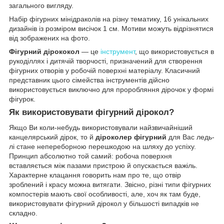
загального вигляду.
Набір фігурних мінідраколів на різну тематику, 16 унікальних
дизайнів із розміром висічок 1 см. Мотиви можуть відрізнятися
від зображених на фото.
Фігурний дірококол
— це
інструмент
, що використовується в
рукоділлях і дитячій творчості, призначений для створення
фігурних отворів у робочій поверхні матеріалу. Класичний
представник цього сімейства інструментів дійсно
використовується виключно для проробляння дірочок у формі
фігурок.
Як використовувати фігурний дірокол?
Якщо Ви коли-небудь використовували найзвичайніший
канцелярський дірок, то й
діроколер фігурний
для Вас ледь-
лі стане непереборною перешкодою на шляху до успіху.
Принцип абсолютно той самий: робоча поверхня
вставляється між пазами пристрою й опускається важіль.
Характерне клацання говорить нам про те, що отвір
зроблений і красу можна витягати. Звісно, різні типи фігурних
компостерів мають свої особливості, але, хоч як там буде,
використовувати фігурний дірокол у більшості випадків не
складно.