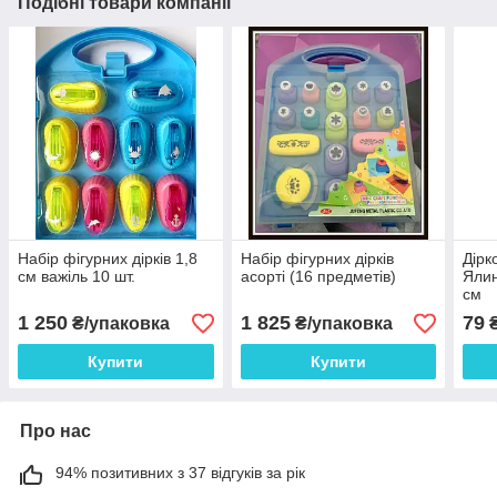
Подібні товари компанії
Набір фігурних дірків 1,8
Набір фігурних дірків
Дірк
см важіль 10 шт.
асорті (16 предметів)
Ялин
см
1 250
1 825
79
₴/упаковка
₴/упаковка
Купити
Купити
Про нас
94% позитивних з 37 відгуків за рік