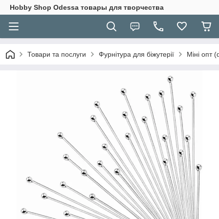
Hobbу Shop Odessa товары для творчества
Товари та послуги
Фурнітура для біжутерії
Міні опт 