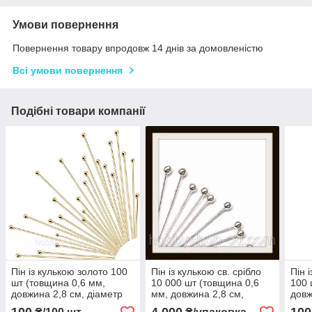
Умови повернення
Повернення товару впродовж 14 днів за домовленістю
Всі умови повернення
Подібні товари компанії
Пін із кулькою золото 100
Пін із кулькою св. срібло
Пін 
шт (товщина 0,6 мм,
10 000 шт (товщина 0,6
100 
довжина 2,8 см, діаметр
мм, довжина 2,8 см,
довж
кульки 2 мм)
діаметр кульки 2 мм)
куль