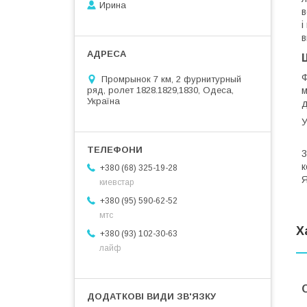
Ирина
в
і
в
Ф
Промрынок 7 км, 2 фурнитурный
ряд, ролет 1828.1829,1830, Одеса,
м
Україна
д
В
3
к
+380 (68) 325-19-28
Я
киевстар
+380 (95) 590-62-52
мтс
Х
+380 (93) 102-30-63
лайф