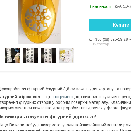
В наявності
Код:
CD-9
Купити
+380 (68) 325-19-28
киевстар
іркопробивач фігурний Ажурний 3,8 см важіль для картону та папе
Фігурний дірококол
— це
інструмент
, що використовується в руко
творення фігурних отворів у робочій поверхні матеріалу. Класичний
икористовується виключно для проробляння дірочок у формі фігуро
Як використовувати фігурний дірокол?
кщо Ви коли-небудь використовували найзвичайніший канцелярськ
едь-лі стане непереборною перешкодою на шляху до успіху. Прин