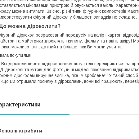
ставляється між пазами пристрою й опускається важіль. Характерни
 красу можна витягати. Звісно, різні типи фігурних компостерів мают
икористовувати фігурний дірокол у більшості випадків не складно.
Що можна діроколити?
ігурний діркокол розрахований передусім на папір і картон відпові
айстри та майстрики діроклять тканину, фольгу та навіть шкіру! М
ірків, можливо, він здатний на більше, ніж Ви могли уявити.
Увага покупцям!!
сі діроколи перед відправленням покупцеві перевіряються на прац
Д-дироколі та кутові для фото, інші моделі паковання відкриваєть
ожним діроколем вирушає висічка, яке їм зроблене!!! У такий спосіб
кщо Ви отримали посилку з діроколами, вони всі працюють, переві
арактеристики
Основні атрибути