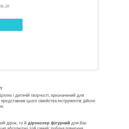
9L 20
ру
діллях і дитячій творчості, призначений для
 представник цього сімейства інструментів дійсно
к.
ий дірок, то й
діроколер фігурний
для Вас
цип абсолютно той самий: робоча поверхня