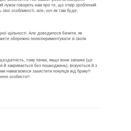
й лужок говорить нам про те, що отвір зроблений
ь свої особливості, але, хоч як там буде,
дної щільності. Але доводилося бачити, як
ожете обережно поекспериментувати зі своїм
ездатність, тому пачки, якщо вони запаяні (це
ся й закривається без пошкоджень), віскуються й з
 ми намагаємося захистити покупців від браку!!
рено особисто!!