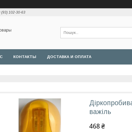
 (93) 102-30-63
товары
АС
КОНТАКТЫ
ДОСТАВКА И ОПЛАТА
Діркопробива
важіль
468 ₴