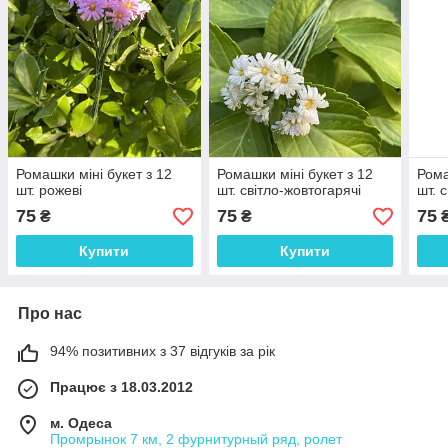
Ромашки міні букет з 12
Ромашки міні букет з 12
Рома
шт. рожеві
шт. світло-жовтогарячі
шт. с
75
75
75
₴
₴
Купити
Купити
Про нас
94% позитивних з 37 відгуків за рік
Працює з 18.03.2012
м. Одеса
Промрынок 7 км, 2 фурнитурный ряд, ролет