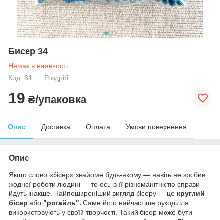
Бисер 34
Немає в наявності
Код: 34
Роздріб
19
₴/упаковка
Опис
Доставка
Оплата
Умови повернення
Опис
Якщо слово «бісер» знайоме будь-якому — навіть не зробив
жодної роботи людині — то ось із її різноманітністю справи
йдуть інакше. Найпоширеніший вигляд бісеру — це
круглий
бісер
або
"рогайль".
Саме його найчастіше рукоділля
використовують у своїй творчості. Такий бісер може бути