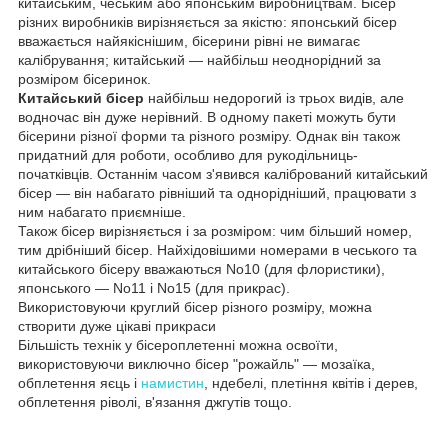
китайським, чеським або японським виробництвам. Бісер
різних виробників вирізняється за якістю: японський бісер
вважається найякіснішим, бісерини рівні не вимагає
калібрування; китайський — найбільш неоднорідний за
розміром бісеринок.
Китайський бісер
найбільш недорогий із трьох видів, але
водночас він дуже нерівний. В одному пакеті можуть бути
бісерини різної форми та різного розміру. Однак він також
придатний для роботи, особливо для рукодільниць-
початківців. Останнім часом з'явився калібрований китайський
бісер — він набагато рівніший та однорідніший, працювати з
ним набагато приємніше.
Також бісер вирізняється і за розміром: чим більший номер,
тим дрібніший бісер. Найхідовішими номерами в чеського та
китайського бісеру вважаються No10 (для флористики),
японського — No11 і No15 (для прикрас).
Використовуючи круглий бісер різного розміру, можна
створити дуже цікаві прикраси
Більшість технік у бісероплетенні можна освоїти,
використовуючи виключно бісер "рожайль" — мозаїка,
обплетення яєць і
намистин
, ндебелі, плетіння квітів і дерев,
обплетення ріволі, в'язання джгутів тощо.