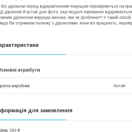
сі діроколи перед відправленням покупцеві перевіряються на прац
Д діроколи й кутові для фото, інші моделі паковання відкривається
ожним діроколем вирушає висічка, яке їм зроблене!!! У такий спосіб
кщо Ви отримали посилку з діроколами, вони всі працюють, переві
арактеристики
Основні атрибути
раїна виробник
Китай
нформація для замовлення
іна:
300 ₴