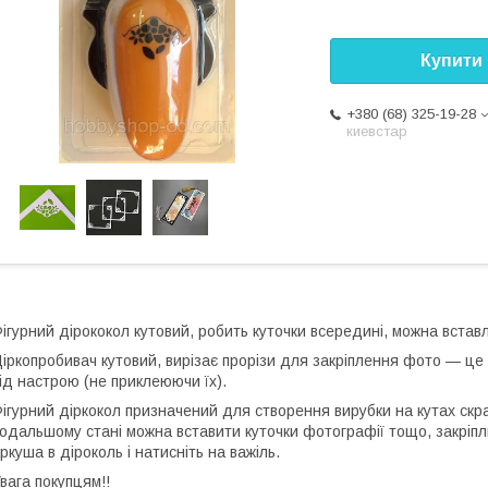
Купити
+380 (68) 325-19-28
киевстар
ігурний дірококол кутовий, робить куточки всередині, можна вставл
іркопробивач кутовий, вирізає прорізи для закріплення фото — це 
ід настрою (не приклеюючи їх).
ігурний діркокол призначений для створення вирубки на кутах скр
одальшому стані можна вставити куточки фотографії тощо, закріпл
ркуша в діроколь і натисніть на важіль.
Увага покупцям!!