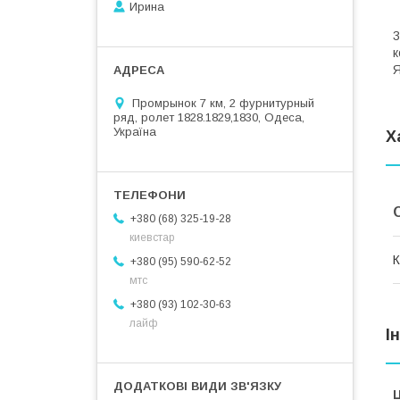
Ирина
В
3
к
Я
Промрынок 7 км, 2 фурнитурный
ряд, ролет 1828.1829,1830, Одеса,
Україна
Х
+380 (68) 325-19-28
киевстар
К
+380 (95) 590-62-52
мтс
+380 (93) 102-30-63
лайф
І
Ц