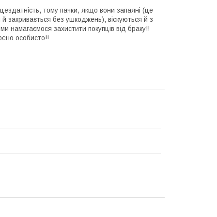
ездатність, тому пачки, якщо вони запаяні (це
 й закривається без ушкоджень), віскуються й з
 ми намагаємося захистити покупців від браку!!
рено особисто!!