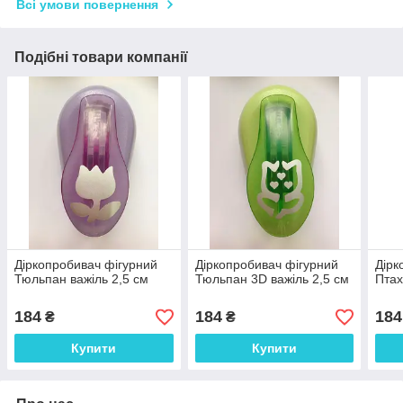
Всі умови повернення
Подібні товари компанії
Діркопробивач фігурний
Діркопробивач фігурний
Дірк
Тюльпан важіль 2,5 см
Тюльпан 3D важіль 2,5 см
Птах
184
184
184
₴
₴
Купити
Купити