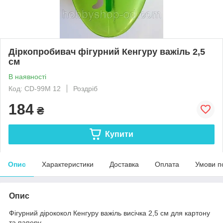
Діркопробивач фігурний Кенгуру важіль 2,5
см
В наявності
Код: CD-99M 12
Роздріб
184
₴
Купити
Опис
Характеристики
Доставка
Оплата
Умови п
Опис
Фігурний дірококол Кенгуру важіль висічка 2,5 см для картону
та паперу