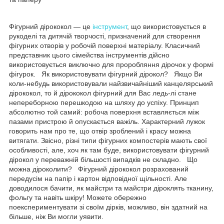
Фігурний дірококол — це
інструмент
, що використовується в
рукоделі та дитячій творчості, призначений для створення
фігурних отворів у робочій поверхні матеріалу. Класичний
представник цього сімейства інструментів дійсно
використовується виключно для проробляння дірочок у формі
фігурок. Як використовувати фігурний дірокол? Якщо Ви
коли-небудь використовували найзвичайніший канцелярський
дірококол, то й дірококол фігурний для Вас ледь-лі стане
непереборною перешкодою на шляху до успіху. Принцип
абсолютно той самий: робоча поверхня вставляється між
пазами пристрою й опускається важіль. Характерний лужок
говорить нам про те, що отвір зроблений і красу можна
витягати. Звісно, різні типи фігурних компостерів мають свої
особливості, але, хоч як там буде, використовувати фігурний
дірокол у переважній більшості випадків не складно. Що
можна діроколити? Фігурний дірококол розрахований
передусім на папір і картон відповідної щільності. Але
доводилося бачити, як майстри та майстри діроклять тканину,
фольгу та навіть шкіру! Можете обережно
поекспериментувати зі своїм дірків, можливо, він здатний на
більше, ніж Ви могли уявити.