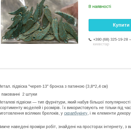
В наявності
Купити
+380 (68) 325-19-28
киевстар
етал. підвіска "череп-13" бронза з патиною (3,8*2,4 см)
 пакованні 2 штуки
еталеві підвіски — тип фурнітури, який набув більшої популярност
сортименту моделей і розмірів. Їх використовують не тільки під час
иготовлення всіляких брелоків, у
скрапбукінгу
, і як елементи декору
ижче наведені проміри робіт, знайдені на просторах інтернету, з 