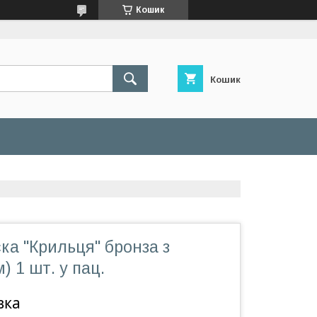
Кошик
Кошик
ска "Крильця" бронза з
) 1 шт. у пац.
вка