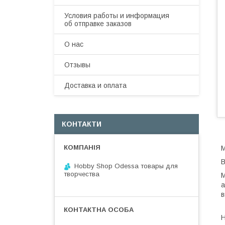
Условия работы и информация
об отправке заказов
О нас
Отзывы
Доставка и оплата
КОНТАКТИ
М
В
Hobby Shop Odessa товары для
творчества
М
а
в
Н