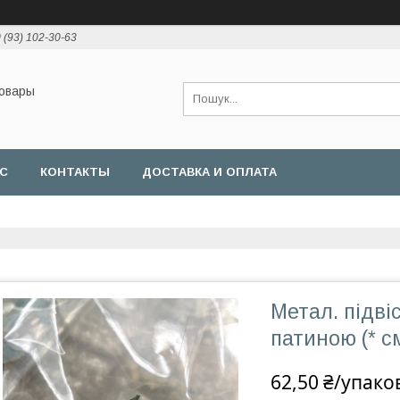
 (93) 102-30-63
товары
АС
КОНТАКТЫ
ДОСТАВКА И ОПЛАТА
Метал. підві
патиною (* см
62,50 ₴/упако