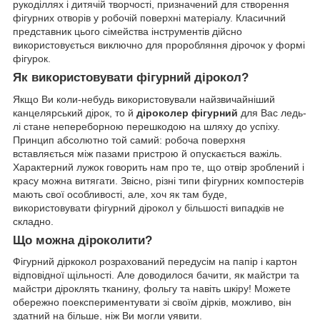
рукоділлях і дитячій творчості, призначений для створення
фігурних отворів у робочій поверхні матеріалу. Класичний
представник цього сімейства інструментів дійсно
використовується виключно для проробляння дірочок у формі
фігурок.
Як використовувати фігурний дірокол?
Якщо Ви коли-небудь використовували найзвичайніший
канцелярський дірок, то й
діроколер фігурний
для Вас ледь-
лі стане непереборною перешкодою на шляху до успіху.
Принцип абсолютно той самий: робоча поверхня
вставляється між пазами пристрою й опускається важіль.
Характерний лужок говорить нам про те, що отвір зроблений і
красу можна витягати. Звісно, різні типи фігурних компостерів
мають свої особливості, але, хоч як там буде,
використовувати фігурний дірокол у більшості випадків не
складно.
Що можна діроколити?
Фігурний діркокол розрахований передусім на папір і картон
відповідної щільності. Але доводилося бачити, як майстри та
майстри діроклять тканину, фольгу та навіть шкіру! Можете
обережно поекспериментувати зі своїм дірків, можливо, він
здатний на більше, ніж Ви могли уявити.