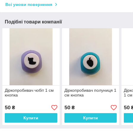
Всі умови повернення
Подібні товари компанії
Діркопробивач чобіт 1 см
Діркопробивач полуниця 1
Дірк
кнопка
см кнопка
1 см
50
50
50
₴
₴
Купити
Купити