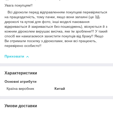
Увага покупцям!!
Всі діроколи перед відправленням покупцеві перевіряються
на працездатність, тому пачки, якщо вони запаяні (це 3Д-
дироколі та кутові для фото, інші моделі паковання
відкривається й закривається без пошкоджень), віскуються й з
кожним діроколем вирушає висічка, яке їм зроблене!!! У такий
спосіб ми намагаємося захистити покупців від браку!! Якщо
Ви отримали посилку з діроколами, вони всі працюють,
перевірено особисто!!
Приховати
Характеристики
Основні атрибути
Країна виробник
Китай
Умови доставки