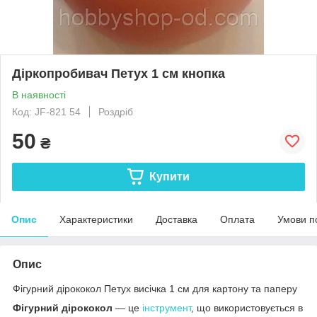
Діркопробивач Петух 1 см кнопка
В наявності
Код: JF-821 54
Роздріб
50
₴
Купити
Опис
Характеристики
Доставка
Оплата
Умови п
Опис
Фігурний дірококол Петух висічка 1 см для картону та паперу
Фігурний дірококол
— це
інструмент
, що використовується в