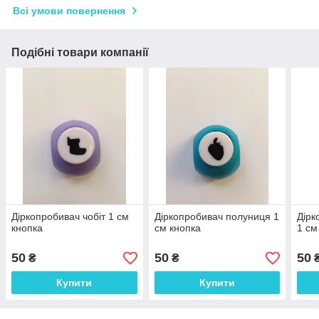
Всі умови повернення
Подібні товари компанії
Діркопробивач чобіт 1 см
Діркопробивач полуниця 1
Дірк
кнопка
см кнопка
1 см
50
50
50
₴
₴
Купити
Купити