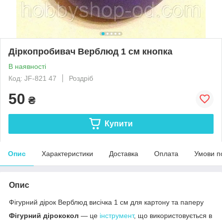
Діркопробивач Верблюд 1 см кнопка
В наявності
Код: JF-821 47
Роздріб
50
₴
Купити
Опис
Характеристики
Доставка
Оплата
Умови п
Опис
Фігурний дірок Верблюд висічка 1 см для картону та паперу
Фігурний дірококол
— це
інструмент
, що використовується в