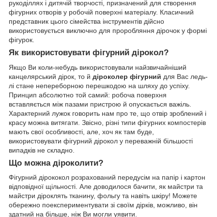
рукоділлях і дитячій творчості, призначений для створення
фігурних отворів у робочій поверхні матеріалу. Класичний
представник цього сімейства інструментів дійсно
використовується виключно для проробляння дірочок у формі
фігурок.
Як використовувати фігурний дірокол?
Якщо Ви коли-небудь використовували найзвичайніший
канцелярський дірок, то й
діроколер фігурний
для Вас ледь-
лі стане непереборною перешкодою на шляху до успіху.
Принцип абсолютно той самий: робоча поверхня
вставляється між пазами пристрою й опускається важіль.
Характерний лужок говорить нам про те, що отвір зроблений і
красу можна витягати. Звісно, різні типи фігурних компостерів
мають свої особливості, але, хоч як там буде,
використовувати фігурний дірокол у переважній більшості
випадків не складно.
Що можна діроколити?
Фігурний дірококол розрахований передусім на папір і картон
відповідної щільності. Але доводилося бачити, як майстри та
майстри діроклять тканину, фольгу та навіть шкіру! Можете
обережно поекспериментувати зі своїм дірків, можливо, він
здатний на більше, ніж Ви могли уявити.