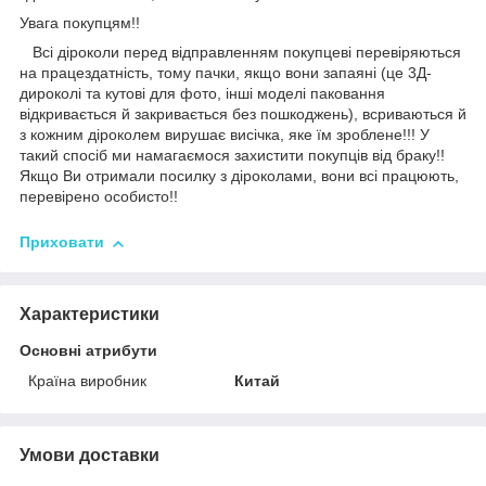
Увага покупцям!!
Всі діроколи перед відправленням покупцеві перевіряються
на працездатність, тому пачки, якщо вони запаяні (це 3Д-
дироколі та кутові для фото, інші моделі паковання
відкривається й закривається без пошкоджень), всриваються й
з кожним діроколем вирушає висічка, яке їм зроблене!!! У
такий спосіб ми намагаємося захистити покупців від браку!!
Якщо Ви отримали посилку з діроколами, вони всі працюють,
перевірено особисто!!
Приховати
Характеристики
Основні атрибути
Країна виробник
Китай
Умови доставки