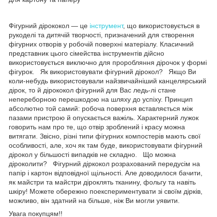
Фігурний дірококол — це
інструмент
, що використовується в
рукоделі та дитячій творчості, призначений для створення
фігурних отворів у робочій поверхні матеріалу. Класичний
представник цього сімейства інструментів дійсно
використовується виключно для проробляння дірочок у формі
фігурок. Як використовувати фігурний дірокол? Якщо Ви
коли-небудь використовували найзвичайніший канцелярський
дірок, то й дірококол фігурний для Вас ледь-лі стане
непереборною перешкодою на шляху до успіху. Принцип
абсолютно той самий: робоча поверхня вставляється між
пазами пристрою й опускається важіль. Характерний лужок
говорить нам про те, що отвір зроблений і красу можна
витягати. Звісно, різні типи фігурних компостерів мають свої
особливості, але, хоч як там буде, використовувати фігурний
дірокол у більшості випадків не складно. Що можна
діроколити? Фігурний діркокол розрахований передусім на
папір і картон відповідної щільності. Але доводилося бачити,
як майстри та майстри діроклять тканину, фольгу та навіть
шкіру! Можете обережно поекспериментувати зі своїм дірків,
можливо, він здатний на більше, ніж Ви могли уявити.
Увага покупцям!!