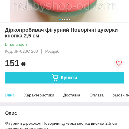
Діркопробивач фігурний Новорічні цукерки
кнопка 2,5 см
В наявності
Код: JF-823C 200
Роздріб
151
₴
Купити
Опис
Характеристики
Доставка
Оплата
Умови п
Опис
Фігурний дірококол Новорічні цукерки кнопка висічка 2,5 см
для картону та паперу