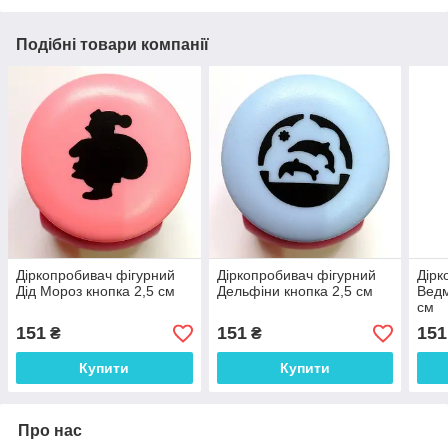
Подібні товари компанії
Діркопробивач фігурний
Діркопробивач фігурний
Дірк
Дід Мороз кнопка 2,5 см
Дельфіни кнопка 2,5 см
Ведм
см
151
151
151
₴
₴
Купити
Купити
Про нас