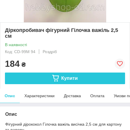
Діркопробивач фігурний Гілочка важіль 2,5
см
В наявності
Код: CD-99M 94
Роздріб
184
₴
Купити
Опис
Характеристики
Доставка
Оплата
Умови п
Опис
Фігурний дірококол Гілочка важіль висічка 2,5 см для картону
та паперу