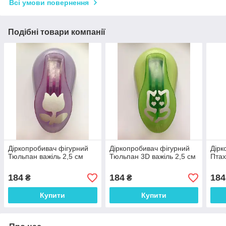
Всі умови повернення
Подібні товари компанії
Діркопробивач фігурний
Діркопробивач фігурний
Дірк
Тюльпан важіль 2,5 см
Тюльпан 3D важіль 2,5 см
Птах
184
184
184
₴
₴
Купити
Купити