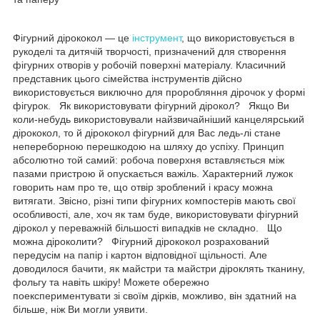
Фігурний дірококол — це
інструмент
, що використовується в
рукоделі та дитячій творчості, призначений для створення
фігурних отворів у робочій поверхні матеріалу. Класичний
представник цього сімейства інструментів дійсно
використовується виключно для проробляння дірочок у формі
фігурок. Як використовувати фігурний дірокол? Якщо Ви
коли-небудь використовували найзвичайніший канцелярський
дірококол, то й дірококол фігурний для Вас ледь-лі стане
непереборною перешкодою на шляху до успіху. Принцип
абсолютно той самий: робоча поверхня вставляється між
пазами пристрою й опускається важіль. Характерний лужок
говорить нам про те, що отвір зроблений і красу можна
витягати. Звісно, різні типи фігурних компостерів мають свої
особливості, але, хоч як там буде, використовувати фігурний
дірокол у переважній більшості випадків не складно. Що
можна діроколити? Фігурний дірококол розрахований
передусім на папір і картон відповідної щільності. Але
доводилося бачити, як майстри та майстри діроклять тканину,
фольгу та навіть шкіру! Можете обережно
поекспериментувати зі своїм дірків, можливо, він здатний на
більше, ніж Ви могли уявити.