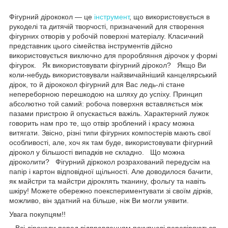
Фігурний дірококол — це
інструмент
, що використовується в
рукоделі та дитячій творчості, призначений для створення
фігурних отворів у робочій поверхні матеріалу. Класичний
представник цього сімейства інструментів дійсно
використовується виключно для проробляння дірочок у формі
фігурок. Як використовувати фігурний дірокол? Якщо Ви
коли-небудь використовували найзвичайніший канцелярський
дірок, то й дірококол фігурний для Вас ледь-лі стане
непереборною перешкодою на шляху до успіху. Принцип
абсолютно той самий: робоча поверхня вставляється між
пазами пристрою й опускається важіль. Характерний лужок
говорить нам про те, що отвір зроблений і красу можна
витягати. Звісно, різні типи фігурних компостерів мають свої
особливості, але, хоч як там буде, використовувати фігурний
дірокол у більшості випадків не складно. Що можна
діроколити? Фігурний діркокол розрахований передусім на
папір і картон відповідної щільності. Але доводилося бачити,
як майстри та майстри діроклять тканину, фольгу та навіть
шкіру! Можете обережно поекспериментувати зі своїм дірків,
можливо, він здатний на більше, ніж Ви могли уявити.
Увага покупцям!!
Всі діроколи перед відправленням покупцеві перевіряються