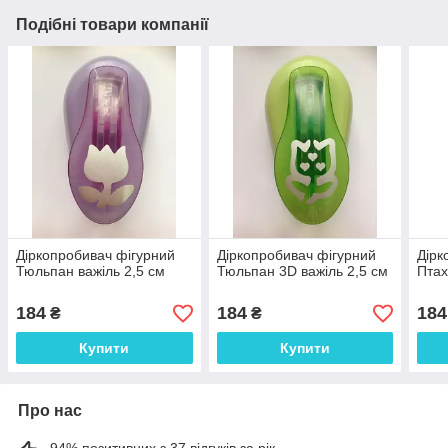
Подібні товари компанії
Діркопробивач фігурний
Діркопробивач фігурний
Дірк
Тюльпан важіль 2,5 см
Тюльпан 3D важіль 2,5 см
Птах
184
184
184
₴
₴
Купити
Купити
Про нас