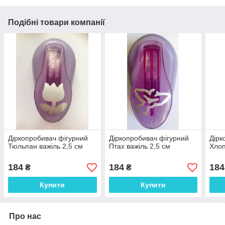
Подібні товари компанії
Діркопробивач фігурний
Діркопробивач фігурний
Дірк
Тюльпан важіль 2,5 см
Птах важіль 2,5 см
Хлоп
184
184
184
₴
₴
Купити
Купити
Про нас