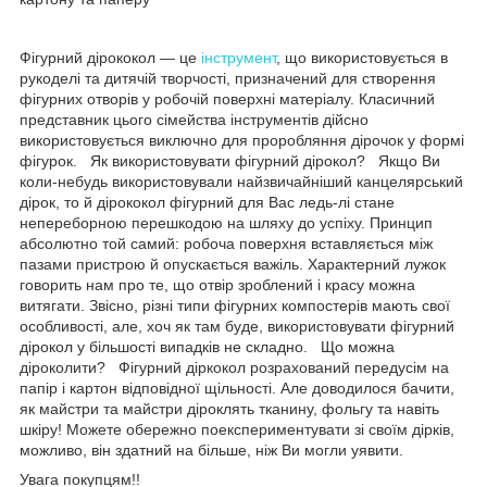
Фігурний дірококол — це
інструмент
, що використовується в
рукоделі та дитячій творчості, призначений для створення
фігурних отворів у робочій поверхні матеріалу. Класичний
представник цього сімейства інструментів дійсно
використовується виключно для проробляння дірочок у формі
фігурок. Як використовувати фігурний дірокол? Якщо Ви
коли-небудь використовували найзвичайніший канцелярський
дірок, то й дірококол фігурний для Вас ледь-лі стане
непереборною перешкодою на шляху до успіху. Принцип
абсолютно той самий: робоча поверхня вставляється між
пазами пристрою й опускається важіль. Характерний лужок
говорить нам про те, що отвір зроблений і красу можна
витягати. Звісно, різні типи фігурних компостерів мають свої
особливості, але, хоч як там буде, використовувати фігурний
дірокол у більшості випадків не складно. Що можна
діроколити? Фігурний діркокол розрахований передусім на
папір і картон відповідної щільності. Але доводилося бачити,
як майстри та майстри діроклять тканину, фольгу та навіть
шкіру! Можете обережно поекспериментувати зі своїм дірків,
можливо, він здатний на більше, ніж Ви могли уявити.
Увага покупцям!!