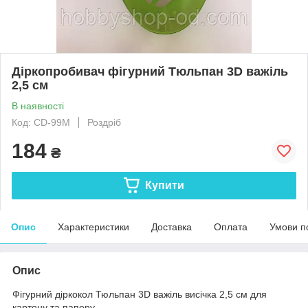
Діркопробивач фігурний Тюльпан 3D важіль
2,5 см
В наявності
Код: CD-99M
Роздріб
184
₴
Купити
Опис
Характеристики
Доставка
Оплата
Умови п
Опис
Фігурний діркокол Тюльпан 3D важіль висічка 2,5 см для
картону та паперу