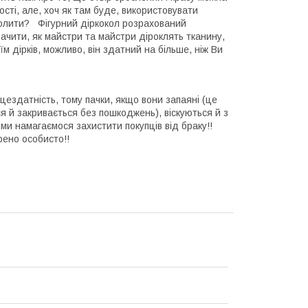
ості, але, хоч як там буде, використовувати
колити? Фігурний діркокол розрахований
бачити, як майстри та майстри діроклять тканину,
м дірків, можливо, він здатний на більше, ніж Ви
ездатність, тому пачки, якщо вони запаяні (це
ся й закривається без пошкоджень), віскуються й з
 ми намагаємося захистити покупців від браку!!
рено особисто!!