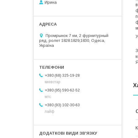
Ирина
в
ф
п
ф
Промрынок 7 км, 2 фурнитурный
ряд, ролет 1828.1829,1830, Одеса,
В
Україна
3
к
Я
+380 (68) 325-19-28
киевстар
Х
+380 (95) 590-62-52
мтс
+380 (93) 102-30-63
лайф
К