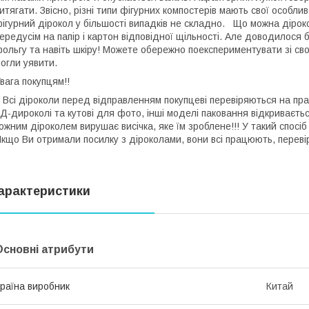
итягати. Звісно, різні типи фігурних компостерів мають свої особлив
ігурний дірокол у більшості випадків не складно. Що можна діро
ередусім на папір і картон відповідної щільності. Але доводилося 
ольгу та навіть шкіру! Можете обережно поекспериментувати зі свої
могли уявити.
Увага покупцям!!
сі діроколи перед відправленням покупцеві перевіряються на прац
Д-дироколі та кутові для фото, інші моделі паковання відкриваєть
ожним діроколем вирушає висічка, яке їм зроблене!!! У такий спосіб
кщо Ви отримали посилку з діроколами, вони всі працюють, переві
арактеристики
Основні атрибути
раїна виробник
Китай