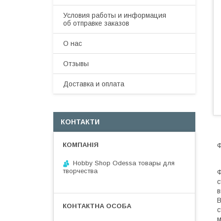
Условия работы и информация
об отправке заказов
О нас
Отзывы
Доставка и оплата
КОНТАКТИ
Ф
Hobby Shop Odessa товары для
творчества
Ф
с
в
В
с
м