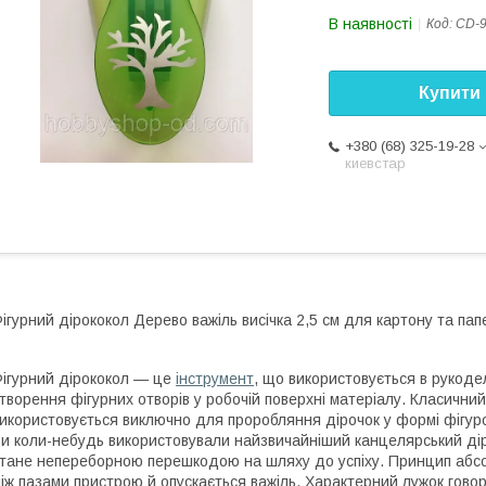
В наявності
Код:
CD-9
Купити
+380 (68) 325-19-28
киевстар
ігурний дірококол Дерево важіль висічка 2,5 см для картону та пап
ігурний дірококол — це
інструмент
, що використовується в рукоде
творення фігурних отворів у робочій поверхні матеріалу. Класичний
икористовується виключно для проробляння дірочок у формі фігу
и коли-небудь використовували найзвичайніший канцелярський діро
тане непереборною перешкодою на шляху до успіху. Принцип абсо
іж пазами пристрою й опускається важіль. Характерний лужок говор