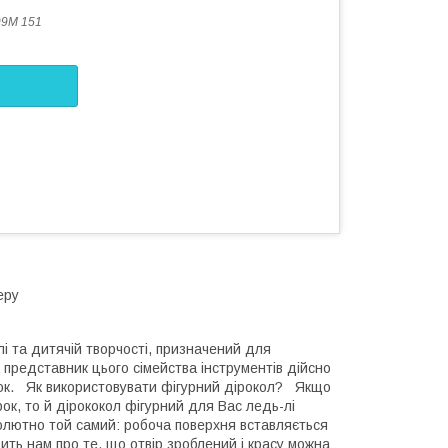
9M 151
еру
лі та дитячій творчості, призначений для
 представник цього сімейства інструментів дійсно
рок. Як використовувати фігурний дірокол? Якщо
к, то й дірококол фігурний для Вас ледь-лі
лютно той самий: робоча поверхня вставляється
ить нам про те, що отвір зроблений і красу можна