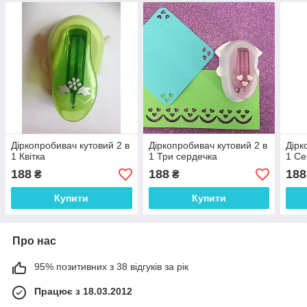
Діркопробивач кутовий 2 в
Діркопробивач кутовий 2 в
Дірк
1 Квітка
1 Три сердечка
1 Се
188
188
188
₴
₴
Купити
Купити
Про нас
95% позитивних з 38 відгуків за рік
Працює з 18.03.2012