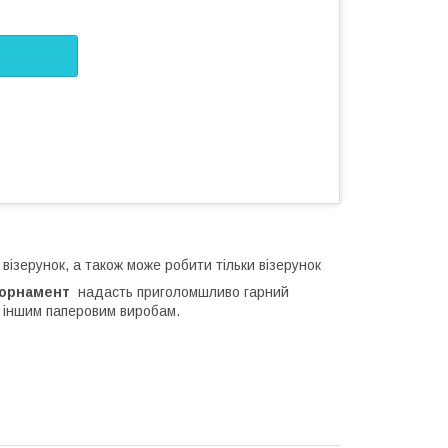
і візерунок, а також може робити тільки візерунок
й орнамент
надасть приголомшливо гарний
а іншим паперовим виробам.