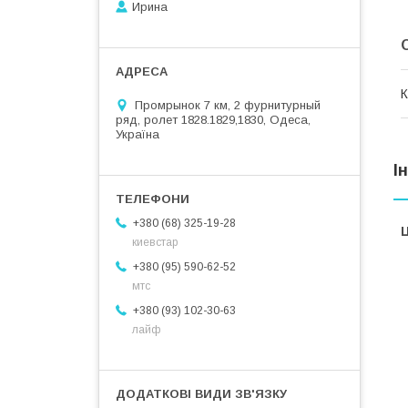
Ирина
К
Промрынок 7 км, 2 фурнитурный
ряд, ролет 1828.1829,1830, Одеса,
Україна
І
+380 (68) 325-19-28
Ц
киевстар
+380 (95) 590-62-52
мтс
+380 (93) 102-30-63
лайф