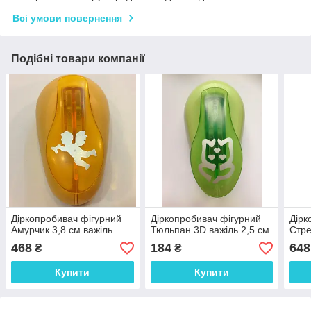
Всі умови повернення
Подібні товари компанії
Діркопробивач фігурний
Діркопробивач фігурний
Дірк
Амурчик 3,8 см важіль
Тюльпан 3D важіль 2,5 см
Стре
468
184
648
₴
₴
Купити
Купити