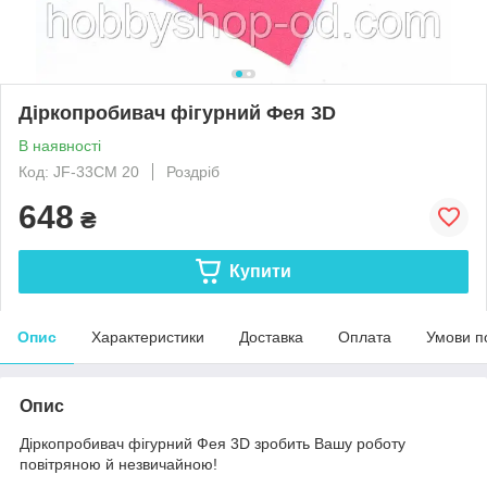
Діркопробивач фігурний Фея 3D
В наявності
Код: JF-33CM 20
Роздріб
648
₴
Купити
Опис
Характеристики
Доставка
Оплата
Умови п
Опис
Діркопробивач фігурний Фея 3D зробить Вашу роботу
повітряною й незвичайною!