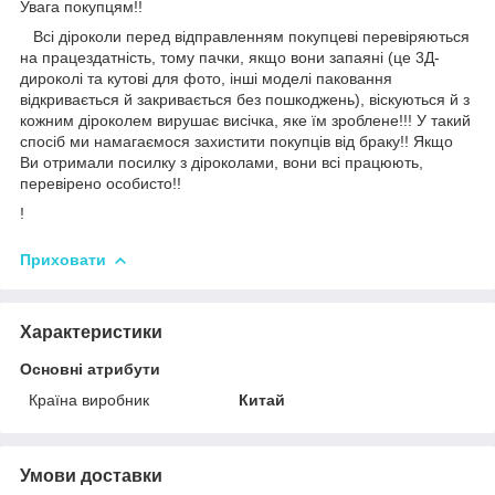
Увага покупцям!!
Всі діроколи перед відправленням покупцеві перевіряються
на працездатність, тому пачки, якщо вони запаяні (це 3Д-
дироколі та кутові для фото, інші моделі паковання
відкривається й закривається без пошкоджень), віскуються й з
кожним діроколем вирушає висічка, яке їм зроблене!!! У такий
спосіб ми намагаємося захистити покупців від браку!! Якщо
Ви отримали посилку з діроколами, вони всі працюють,
перевірено особисто!!
!
Приховати
Характеристики
Основні атрибути
Країна виробник
Китай
Умови доставки