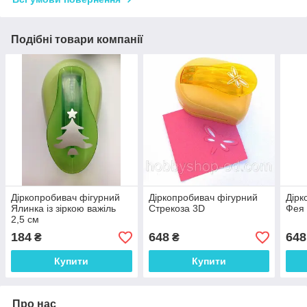
Подібні товари компанії
Діркопробивач фігурний
Діркопробивач фігурний
Дірк
Ялинка із зіркою важіль
Стрекоза 3D
Фея
2,5 см
184
648
648
₴
₴
Купити
Купити
Про нас