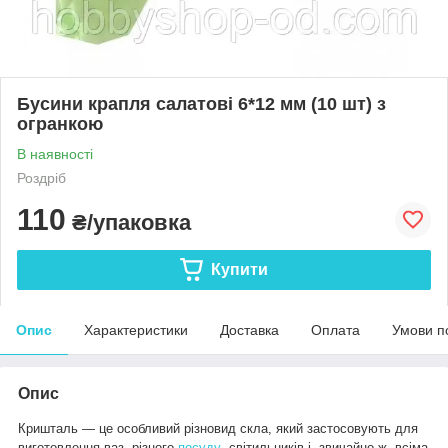
Бусини крапля салатові 6*12 мм (10 шт) з
огранкою
В наявності
Роздріб
110
₴/упаковка
Купити
Опис
Характеристики
Доставка
Оплата
Умови п
Опис
Кришталь — це особливий різновид скла, який застосовують для
виготовлення ваз, різного
посуду
, світильників і, звичайно ж, всіма