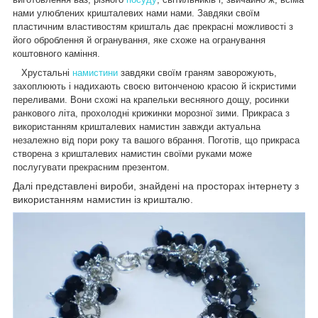
нами улюблених кришталевих нами нами. Завдяки своїм
пластичним властивостям кришталь дає прекрасні можливості з
його оброблення й огранування, яке схоже на огранування
коштовного каміння.
Хрустальні
намистини
завдяки своїм граням заворожують,
захоплюють і надихають своєю витонченою красою й іскристими
переливами. Вони схожі на крапельки весняного дощу, росинки
ранкового літа, прохолодні крижинки морозної зими. Прикраса з
використанням кришталевих намистин завжди актуальна
незалежно від пори року та вашого вбрання. Поготів, що прикраса
створена з кришталевих намистин своїми руками може
послугувати прекрасним презентом.
Далі представлені вироби, знайдені на просторах інтернету з
використанням намистин із кришталю.