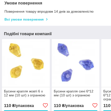
Умови повернення
Повернення товару впродовж 14 днів за домовленістю
Всі умови повернення
Подібні товари компанії
Бусини крапля жовті 6 х
Бусини крапля сині 6*12
Буси
12 мм (10 шт) з огранкою
мм (10 шт) з огранкою
6*12
огр
110
110
110
₴/упаковка
₴/упаковка